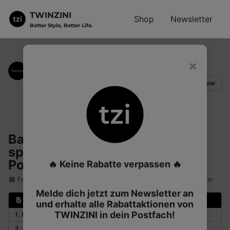
TWINZINI
Shop
Newsletter
Better Style, Better Life.
Skip
Skip
Skip
to
to
to
×
Fashion Team
primary
content
footer
navigation
Perfektioniere deinen Style mit coolen Outfits und
Follow
Accessoires.
Badeshorts Damen 2026: 3
sportliche Styles für Strand &
Pool
🔥 Keine Rabatte verpassen 🔥
February 1, 2026
| Erstellt mit
KI Josi
🦩, geprüft vom TWINZINI Team
Melde dich jetzt zum Newsletter an
Inhalt
und erhalte alle Rabattaktionen von
TWINZINI in dein Postfach!
1. Pink: Das Sommer-Statement
2. Cobalt Blue: Sportliche Frische