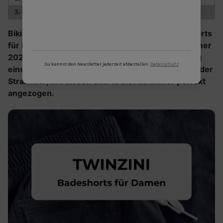
3. French Navy: Der elegante Klassiker
Bikini-Hose war gestern – jetzt kommen Badeshorts
für Damen! Sie sind das Must-Have für den Sommer
2026: super bequem, absolut lässig und vielseitig
Du kannst den Newsletter jederzeit abbestellen.
Datenschutz
einsetzbar. Egal ob beim Beachvolleyball oder an der
Strandbar, mit diesen Shorts bist du immer perfekt
angezogen.