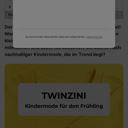
3. Gute Laune pur: Premium Bio T-Shirt in Gelb
Dein Frühling, dein Style
Der Frühling 2026 wird bunt, bequem und bewusst!
Wenn die ersten Sonnenstrahlen locken, brauchen
Du kannst den Newsletter jederzeit abbestellen.
Datenschutz
kleine Abenteurer Outfits, die jede Bewegung
mitmachen und dabei toll aussehen. Du suchst nach
nachhaltiger Kindermode, die im Trend liegt?