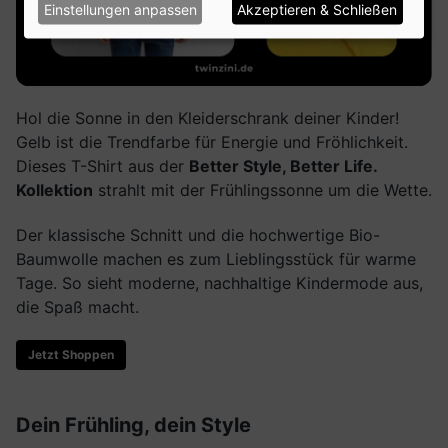
Einstellungen anpassen
Akzeptieren & Schließen
Hol die Sonne in den Kleiderschrank deiner Kinder!
Gelb ist die Trendfarbe für Energie und Fröhlichkeit.
Dieses T-Shirt aus der
Better Style, Better Life.
Kollektion
strahlt mit der Frühlingssonne um die Wette.
Der klassische Schnitt und die hochwertige Bio-
Baumwolle machen es zum Lieblingsstück für warme
Tage. So sieht moderne, nachhaltige Kindermode aus,
die Spaß macht.
Jetzt Shoppen
Dein Frühling, dein Style